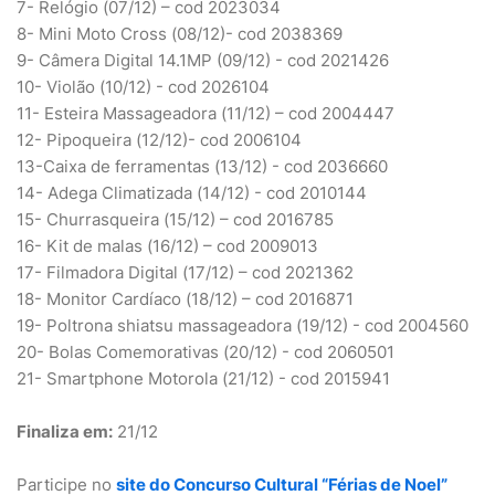
7- Relógio (07/12) – cod 2023034
8- Mini Moto Cross (08/12)- cod 2038369
9- Câmera Digital 14.1MP (09/12) - cod 2021426
10- Violão (10/12) - cod 2026104
11- Esteira Massageadora (11/12) – cod 2004447
12- Pipoqueira (12/12)- cod 2006104
13-Caixa de ferramentas (13/12) - cod 2036660
14- Adega Climatizada (14/12) - cod 2010144
15- Churrasqueira (15/12) – cod 2016785
16- Kit de malas (16/12) – cod 2009013
17- Filmadora Digital (17/12) – cod 2021362
18- Monitor Cardíaco (18/12) – cod 2016871
19- Poltrona shiatsu massageadora (19/12) - cod 2004560
20- Bolas Comemorativas (20/12) - cod 2060501
21- Smartphone Motorola (21/12) - cod 2015941
Finaliza em:
21/12
Participe no
site do Concurso Cultural “Férias de Noel”