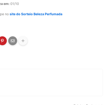
za em:
01/10
ipe no
site do Sorteio Beleza Perfumada