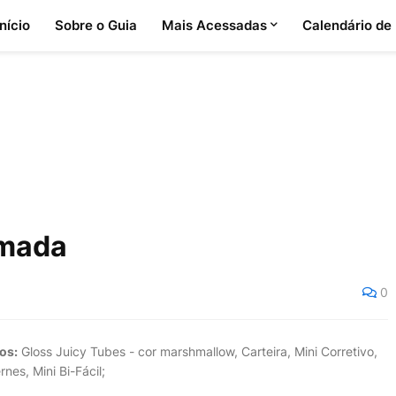
Início
Sobre o Guia
Mais Acessadas
Calendário de
umada
0
os:
Gloss Juicy Tubes - cor marshmallow, Carteira, Mini Corretivo,
rnes, Mini Bi-Fácil;