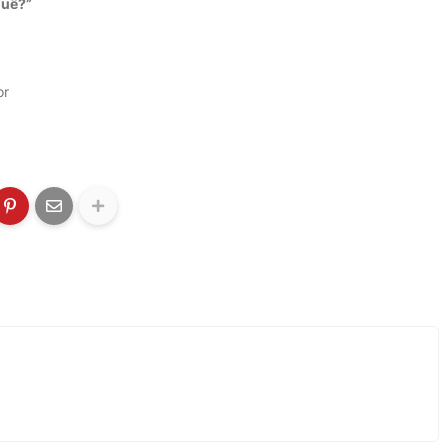
quê?”
or