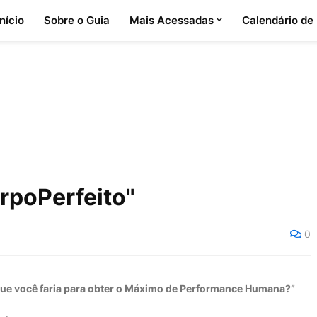
Início
Sobre o Guia
Mais Acessadas
Calendário de
poPerfeito"
0
que você faria para obter o Máximo de Performance Humana?”