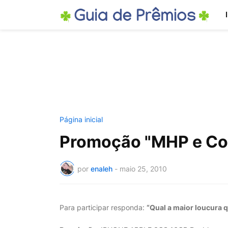
Página inicial
Promoção "MHP e Cor
por
enaleh
-
maio 25, 2010
Para participar responda:
“Qual a maior loucura 