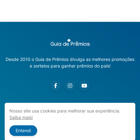
Desde 2010 o Guia de Prêmios divulga as melhores promoções
e sorteios para ganhar prêmios do país!
Nosso site usa cookies para melhorar sua experiência.
Saiba mais!
Copyright ©
2026
Guia de Prêmios | Promoções e Sorteios
2026
Entendi
Início
Sobre o Blog
Contato
Política de Privacidade