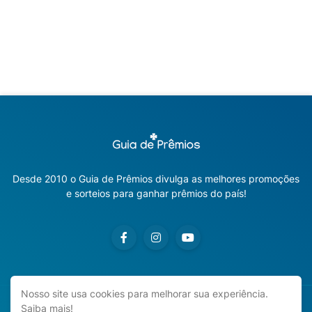
Desde 2010 o Guia de Prêmios divulga as melhores promoções
e sorteios para ganhar prêmios do país!
Nosso site usa cookies para melhorar sua experiência.
Saiba mais!
Copyright ©
2026
Guia de Prêmios | Promoções e Sorteios