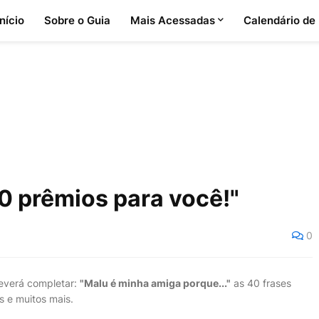
Início
Sobre o Guia
Mais Acessadas
Calendário de
0 prêmios para você!"
0
deverá completar:
"Malu é minha amiga porque..."
as 40 frases
s e muitos mais.