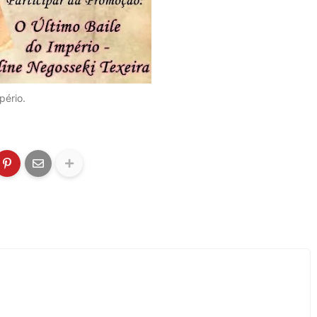
pério.