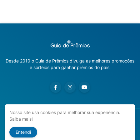
Desde 2010 o Guia de Prêmios divulga as melhores promoções
e sorteios para ganhar prêmios do país!
Nosso site usa cookies para melhorar sua experiência.
Saiba mais!
Copyright ©
2026
Guia de Prêmios | Promoções e Sorteios
2026
Entendi
Início
Sobre o Blog
Contato
Política de Privacidade