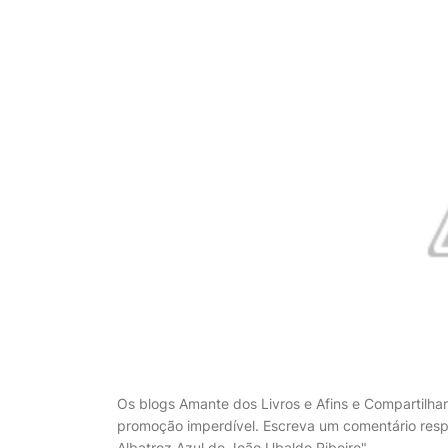
Os blogs Amante dos Livros e Afins e Compartilh
promoção imperdível. Escreva um comentário re
Albatroz Azul de João Ubaldo Ribeiro"