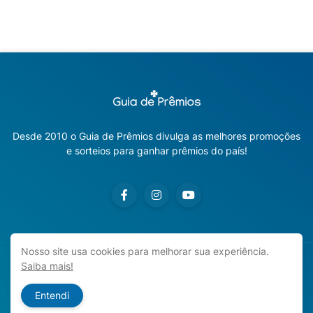
Desde 2010 o Guia de Prêmios divulga as melhores promoções
e sorteios para ganhar prêmios do país!
Nosso site usa cookies para melhorar sua experiência.
Saiba mais!
Copyright ©
2026
Guia de Prêmios | Promoções e Sorteios
2026
Entendi
Início
Sobre o Blog
Contato
Política de Privacidade